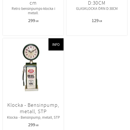
cm
D:30CM
Retro bensinpumps-klocka i
GLASKLOCKA ÖRN D:30CM
metall.
299
129
KR
KR
INFO
Klocka - Bensinpump,
metall, STP
Klocka - Bensinpump, metall, STP
299
KR