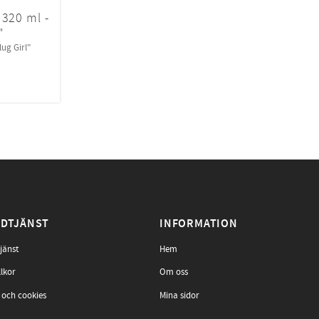
 320 ml -
"
lug Girl"
DTJÄNST
INFORMATION
jänst
Hem
llkor
Om oss
 och cookies
Mina sidor