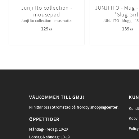
Junji Ito collection -
JUNJI ITO - Mug -
mousepad
"Slug Girl
Junji Ito collection - musmatta.
JUNJI ITO - Mugg - "S
129
139
KR
KR
VÄLKOMMEN TILL GMJ!
KUN
Ni hittar oss i
Strömstad
på
Nordby shoppingcenter
.
Kundt
Köpvi
ÖPPETTIDER
Policy
Måndag-Fredag
:
10-20
Lördag & söndag:
10-19