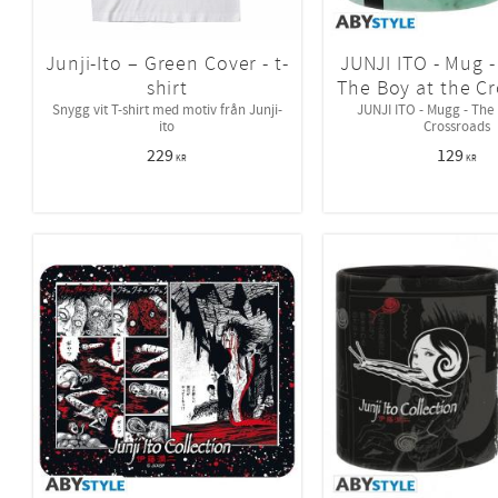
Junji-Ito – Green Cover - t-
JUNJI ITO - Mug -
shirt
The Boy at the C
Snygg vit T-shirt med motiv från Junji-
JUNJI ITO - Mugg - The 
ito
Crossroads
229
129
KR
KR