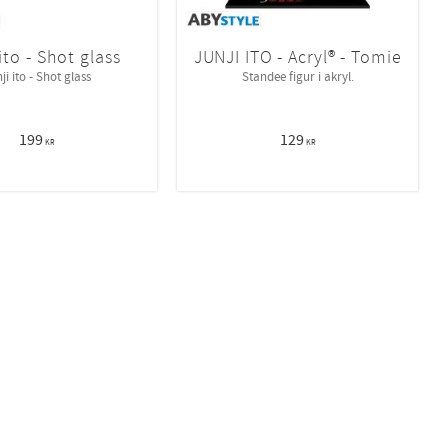
ito - Shot glass
JUNJI ITO - Acryl® - Tomie
ji ito - Shot glass
Standee figur i akryl.
199
129
KR
KR