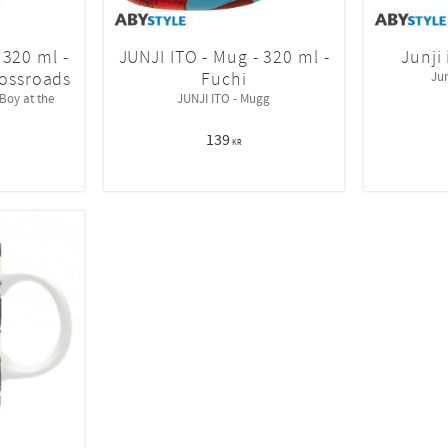
 320 ml -
JUNJI ITO - Mug - 320 ml -
Junji 
rossroads
Fuchi
Jun
Boy at the
JUNJI ITO - Mugg
139
KR