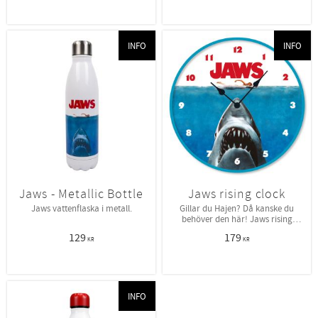
INFO
INFO
Jaws - Metallic Bottle
Jaws rising clock
Jaws vattenflaska i metall.
Gillar du Hajen? Då kanske du
behöver den här! Jaws rising
väggklocka.
129
179
KR
KR
INFO