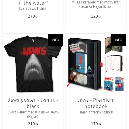
in the water"
Mugg i keramik med motiv från
klassiska Hajen filmen.
Svart Jaws T-shirt.
279
129
KR
KR
INFO
INFO
Jaws poster - t-shirt -
Jaws - Premium
black
notebook
Svart T-shirt med Klassiska JAWS
Hajen anteckningsbok.
(Hajen).
219
179
KR
KR