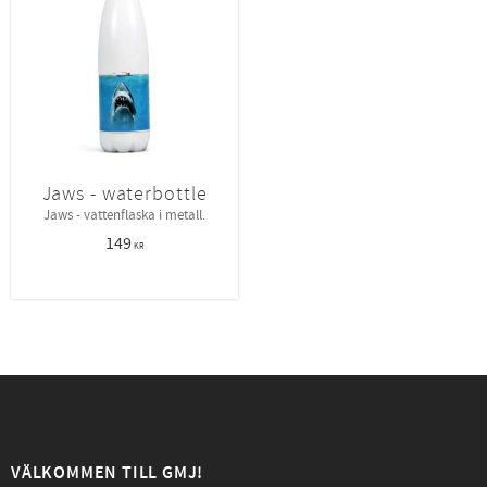
Jaws - waterbottle
Jaws - vattenflaska i metall.
149
KR
VÄLKOMMEN TILL GMJ!