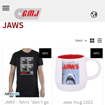
Meny
JAWS
Välj sortering
V
INFO
INFO
JAWS - Tshirt "Don't go
Jaws mug 12OZ