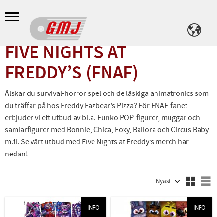
Meny
FIVE NIGHTS AT
FREDDY’S (FNAF)
Älskar du survival-horror spel och de läskiga animatronics som
du träffar på hos Freddy Fazbear’s Pizza? För FNAF-fanet
erbjuder vi ett utbud av bl.a. Funko POP-figurer, muggar och
samlarfigurer med Bonnie, Chica, Foxy, Ballora och Circus Baby
m.fl. Se vårt utbud med Five Nights at Freddy’s merch här
nedan!
Välj sortering
V
INFO
INFO