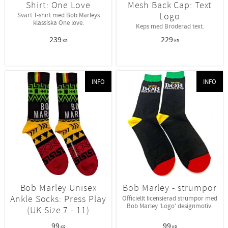
Shirt: One Love
Mesh Back Cap: Text
Logo
Svart T-shirt med Bob Marleys
klassiska One love.
Keps med Broderad text.
239
229
KR
KR
INFO
INFO
Bob Marley Unisex
Bob Marley - strumpor
Ankle Socks: Press Play
Officiellt licensierad strumpor med
Bob Marley 'Logo' designmotiv.
(UK Size 7 - 11)
99
99
KR
KR